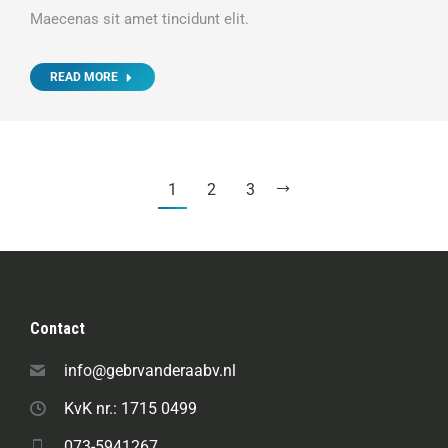
Maecenas sit amet tincidunt elit.
READ MORE
1
2
3
Contact
info@gebrvanderaabv.nl
KvK nr.: 1715 0499
073-5941267