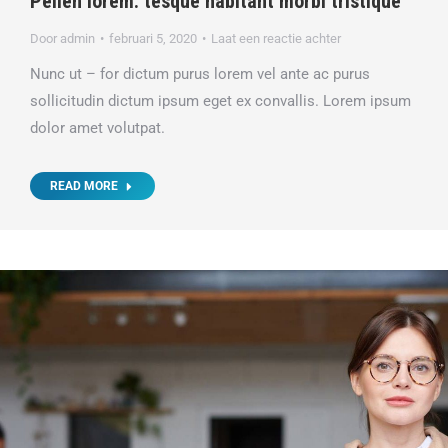
Pellen lorem: tesque habitant morbi tristique
Door
admin
februari 5, 2020
Laat een reactie achter
Nunc ut – for dictum purus lorem vel ante ac purus
sollicitudin dictum ipsum eget ex convallis. Lorem ipsum
dolor amet volutpat.
READ MORE