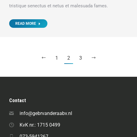
tristique senectus et netus et malesuada fames.
READ MORE
1
2
3
Contact
info@gebrvanderaabv.nl
KvK nr.: 1715 0499
073-5941267