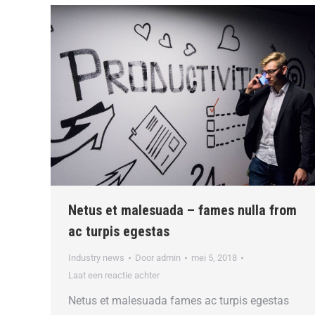
Netus et malesuada – fames nulla from
ac turpis egestas
Industry news
Door
admin
mei 5, 2018
Laat een reactie achter
Netus et malesuada fames ac turpis egestas