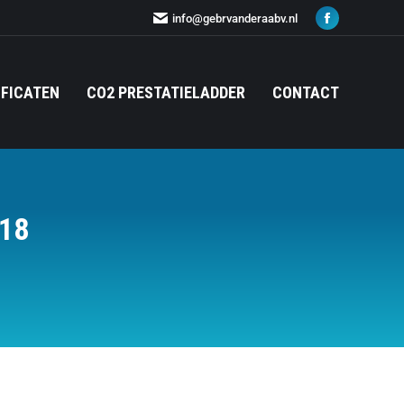
info@gebrvanderaabv.nl
IFICATEN
CO2 PRESTATIELADDER
CONTACT
018