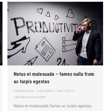
Netus et malesuada – fames nulla from
ac turpis egestas
Industry news
Door
admin
mei 5, 2018
Laat een reactie achter
Netus et malesuada fames ac turpis egestas