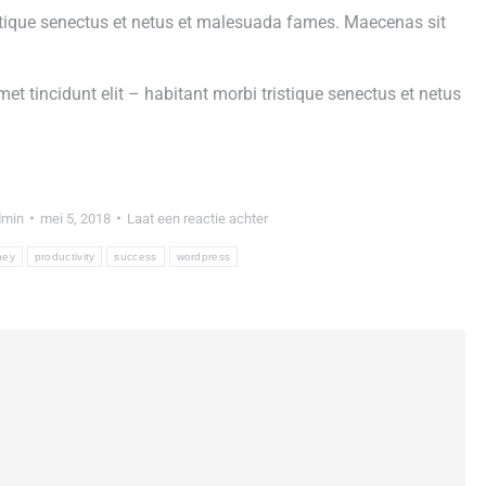
istique senectus et netus et malesuada fames. Maecenas sit
et tincidunt elit – habitant morbi tristique senectus et netus
dmin
mei 5, 2018
Laat een reactie achter
ney
productivity
success
wordpress