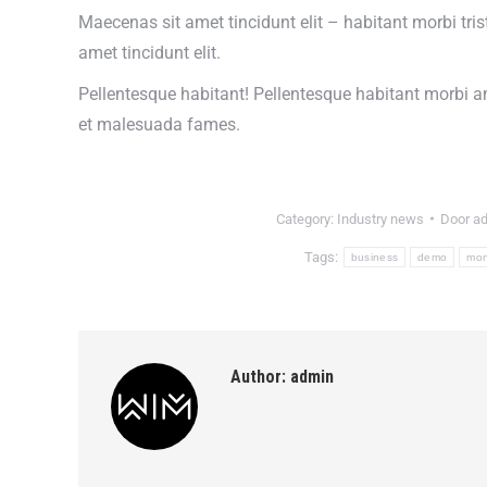
Maecenas sit amet tincidunt elit – habitant morbi tr
amet tincidunt elit.
Pellentesque habitant! Pellentesque habitant morbi am
et malesuada fames.
Category:
Industry news
Door
a
Tags:
business
demo
mo
Author:
admin